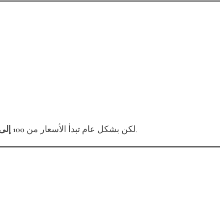
للرحلات القصيرة داخل مردف والمناطق القريبة.
لكن بشكل عام تبدأ الأسعار من
100 إلى 250 درهم