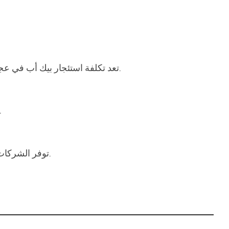
تعد تكلفة استئجار بيك أب في عجمان منخفضة مقارنة بالشاحنات الكبيرة أو خدمات النقل الخاصة، ما يجعلها خياراً مناسباً للأفراد وأصحاب المشاريع الصغيرة.
تشمل الخدمة غالباً سائقين مدربين على التحميل والتنزيل، ويتمتعون بالخبرة في التعامل مع ال
توفر الشركات إمكانية حجز فوري عبر الهاتف أو تطبيقات الهواتف الذكية، مع توفر الخدمة على مدار الساعة بما في ذلك العطل الرسمية.