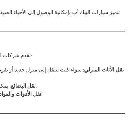
تتميز سيارات البيك أب بإمكانية الوصول إلى الأحياء الضي
تقدم شركات النقل في عجمان خدمات بيك أب للإيجار تناسب جميع أنواع الاحتياجات، سواء كانت شخصية أو تجارية. وتشمل هذه الخدمات:
نقل الأثاث المنزلي:
سواء كنت تنتقل إلى منزل جديد أو تقوم
يمكن استخدام سيارات البيك أب لنقل الطرود والبضائع التجارية من وإلى المحلات، المخازن، أو العملاء بشكل سريع وفعال.
نقل البضائع:
لأصحاب الورش أو المقاولين، توفر البيك أب وسيلة مثالية لنقل المعدات ومواد البناء الخفيفة بسهولة إلى مواقع العمل.
نقل الأدوات والمواد: