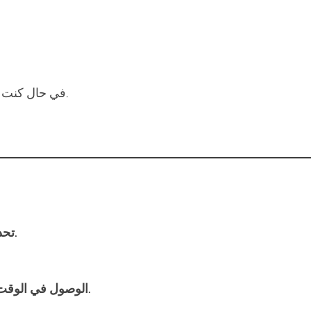
في حال كنت صاحب محل تجاري وتحتاج إلى توصيل الطلبات للعملاء.
بضائع، أجهزة، إلخ).
تحد
الوصول في الوقت المحدد مع سائق محترف وتنفيذ المهمة بسرعة وأمان.