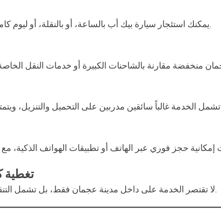
يمكنك استئجار سيارة بيك أب بالساعة، أو بالنقلة، أو ليوم كامل حسب حاجتك، مما يوفر مرونة عالية وتوفير في التكاليف.
أثاث والبضائع بحذر واحترافية.
تغطية ك
لا تقتصر الخدمة على داخل مدينة عجمان فقط، بل تشمل التنقل إلى دبي، الشارقة، أم القيوين، ورأس الخيمة عند الطلب.