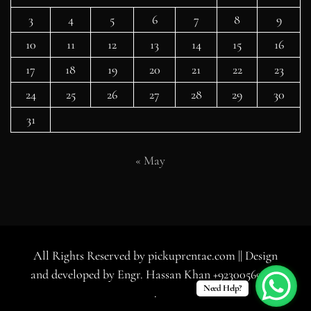
3
4
5
6
7
8
9
10
11
12
13
14
15
16
17
18
19
20
21
22
23
24
25
26
27
28
29
30
31
« May
All Rights Reserved by pickuprentae.com || Design
and developed by Engr. Hassan Khan +923005696114
Need Help?
.